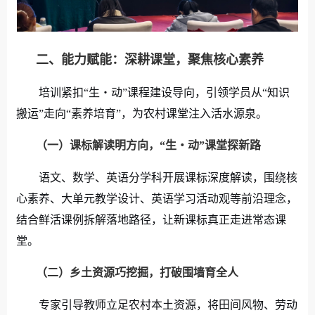
二、能力赋能：深耕课堂，聚焦核心素养
培训紧扣“生・动”课程建设导向，引领学员从“知识
搬运”走向“素养培育”，为农村课堂注入活水源泉。
（一）
课标解读明方向，
“
生
・
动
”
课堂探新路
语文、数学、英语分学科开展课标深度解读，围绕核
心素养、大单元教学设计、英语学习活动观等前沿理念，
结合鲜活课例拆解落地路径，让新课标真正走进常态课
堂。
（二）
乡土资源巧挖掘，打破围墙育全人
专家引导教师立足农村本土资源，将田间风物、劳动