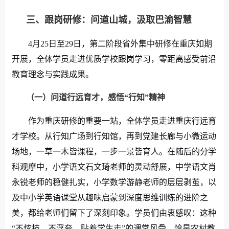
三、跟岗研修：问道山城，汲取巴渝智慧
4
月
25
日至
29
日，第二阶段省外集中研修在重庆如期
开展，全体学员
走进优质学校跟岗学习，零距离感受前沿
教育理念与实践成果。
（一）
问道行远育才，感悟
“
行知
”
精神
作为重庆研修的重要一站，全体学员走进重庆行远育
才学校。从行知广场到行知馆，再到党建长廊与小微运动
场地，一草一木皆课程，一步一景皆育人。在随后的分学
科观摩中，小学语文石文琦老师的灵动舒展，中学语文肖
永锐老师的稳健扎实，小学数学游静老师的层层剥茧，以
及中小学英语课堂从趣味启蒙到深度思维训练的进阶之
美，都给老师们留下了深刻印象。学员们由衷感叹：这种
“不炫技、不浮夸、贴着学生走”的课堂风骨，恰是农村教