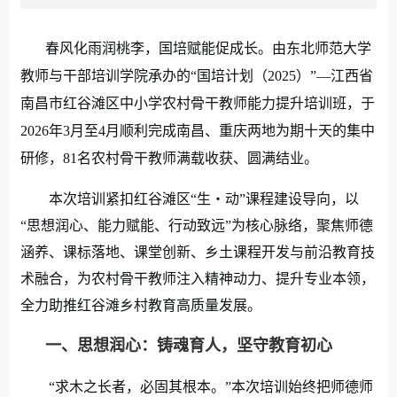
春风化雨润桃李，国培赋能促成长。由东北师范大学
教师与干部培训学院承办的“国培计划（
2025
）”
—江西省
南昌市
红谷滩区中小学农村骨干教师能力提升培训班，于
2026
年
3
月至
4
月顺利完成南昌、重庆两地为期十天的集中
研修，
81
名农村骨干教师满载收获、圆满结业。
本次培训紧扣红谷滩区“生・动”课程建设导向，以
“思想润心、能力赋能、行动致远”为核心脉络，聚焦师德
涵养、课标落地、课堂创新、乡土课程开发与前沿教育技
术融合，为农村骨干教师注入精神动力、提升专业本领，
全力助推红谷滩乡村教育高质量发展。
一、思想润心：铸魂育人，坚守教育初心
“求木之长者，必固其根本。”本次培训始终把师德师