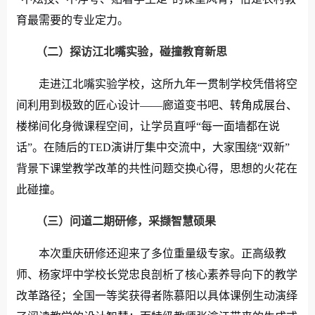
育最需要的专业定力。
（二）
探访江北嘴实验，碰撞教育新思
走进江北嘴实验学校，这所九年一贯制学校凭借
将空
间利用到极致的匠心设计——廊道变书吧、转角成展台、
楼梯间化身微课程空间，让学员直呼“每一面墙都在说
话”。在随后的
TED
演讲厅集中交流中，大家围绕“双新”
背景下课堂教学改革的共性问题交换心得，思想的火花在
此碰撞。
（三）
问道二期研修，采撷智慧硕果
本次重庆研修还迎来了多位重量级专家。正高级教
师、杨家坪中学校长党忠良剖析了核心素养导向下的教学
改革路径；全国一等奖获得者陈慕阳以具体课例生动演绎