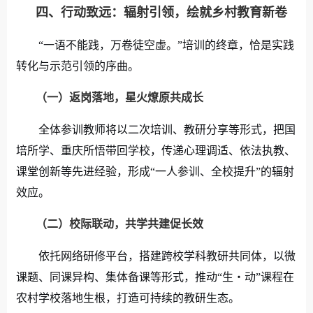
四、行动致远：辐射引领，绘就乡村教育新卷
“一语不能践，万卷徒空虚。”培训的终章，恰是实践
转化与示范引领的序曲。
（一）
返岗落地，星火燎原共成长
全体参训教师将以二次培训、教研分享等形式，把国
培所学、重庆所悟带回学
校，传递心理调适、依法执教、
课堂创新等先进经验，形成“一人参训、全校提升”的辐射
效应。
（二）
校际联动，共学共建促长效
依托网络研修平台，搭建跨校学科教研共同体，以微
课题、同课异构、集体备课等形式，推动“生・动”课程在
农村学校落地生根，打造可持续的教研生态。