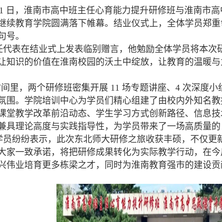
1
日，淮南市高中班主任心育能力提升研修班与淮南市高
继续教育学院圆满落下帷幕。结业仪式上，全体学员郑重
句号。
代表在结业式上发表临别赠言，他勉励全体学员将本次
让知识的价值在淮南校园的沃土中绽放，让教育的温暖与
时间里，两个研修班密集开展
11
场专题讲座、
4
次深度小
氛围。学院培训中心为学员们精心组建了由校内外知名教
课堂教学改革前沿动态、学生学习方式创新路径、信息技
兼具理论高度与实践指导性，为学员带来了一场高质量的 
员纷纷表示，此次东北师大研修之旅收获丰硕，不仅更
大家一致承诺，将把研修成果转化为实际教学行动，在今
兴伟业培育更多栋梁之才，同时为淮南教育强市的建设贡