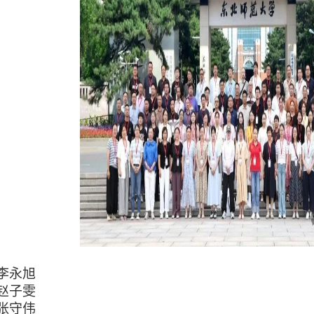
李永旭
赵子雯
张守伟