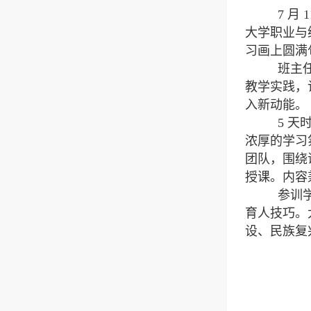
7
月
1
大学职业与
习画上圆满
班主任
教学实践，
入新动能。
5
天
浓厚的学习
团队，围绕
授课。内容
参训学
育人技巧。
设、民族复